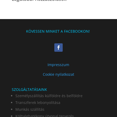
KÖVESSEN MINKET A FACEBOOKON!
Impresszum
Cookie nyilatkozat
SZOLGÁLTATÁSAINK
Személyszállítás külföldre és belföldre
Transzferek lebonyolítása
Munkás szállítás
Költséghatékony útvonal tervezés